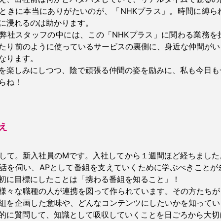
ときに本当にありがたいのが、「NHKプラス」。時間に縛ら
に浸れるのは助かります。
弊社スタッフの中には、この「NHKプラス」に関わる業務を
たり前のように使っているサービスの裏側に、身近な仲間がい
なります。
を楽しみにしつつ、陰で頑張る仲間の姿を励みに、私も今日も
らね！
え
して。新入社員のMです。入社してから１週間ほど経ちました
話を伺い、APとして番組を支えていくために学ぶべきことが
初に目標にしたことは「携わる番組を知ること」！
様々な職種の人が連携を図って作られています。その方たちが
組を企画した意味や、どんなコンテンツにしたいかを知ってい
的に質問して、知識として吸収していくことを日ごろから大切