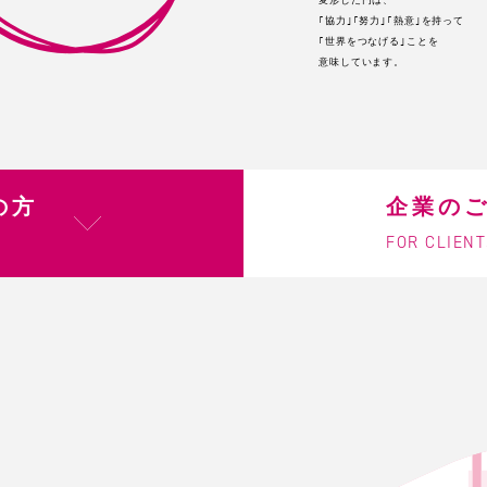
｢協力｣｢努力｣｢熱意｣を持って
｢世界をつなげる｣ことを
意味しています。
の方
企業の
FOR CLIEN