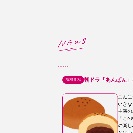
朝ドラ「あんぱん」
2025.5.26
こんに
いきな
主演の
「この
の楽し
とはい