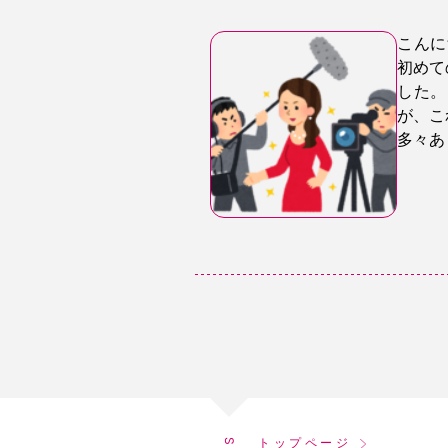
こんに
初めて
した。
が、こ
多々あ
トップページ