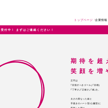
トップページ
企業情報
連絡ください！
期待を超
笑顔を増
正円は
｢目指すべきゴール｣｢目標｣
｢丁寧さ｣｢正確さ｣｢縁｣を。
太さの異なった線と
手描きのハート型(心臓型)に
変形した円は、