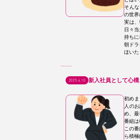
そんな
の世界
実は、
日々当
持ちに
朝ドラ
ほいた
新入社員として心構
2025.4.10
初めま
人のお
め、最
番組は
この番
ら積極