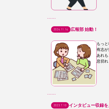
広報部 始動！
2024.11.14
もっと
有志が
あれも
息切れ
インタビュー収録を
2023.7.10